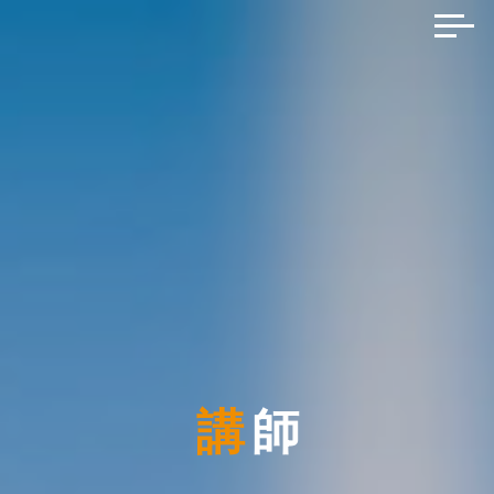
コ
数
ン
テ
霊
ン
セ
ツ
ラ
へ
ピ
ス
ス
キ
ト
ッ
プ
3.0
養
成
講
講
師
座
数
霊