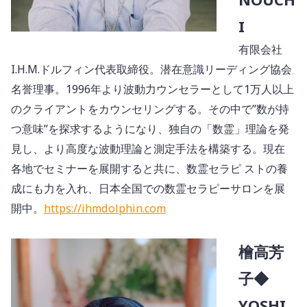
I
有限会社
I.H.M.ドルフィン代表取締役。潜在意識リーディング協会
名誉理事。1996年より波動力ウンセラーとして1万人以上
のクライアントをカウンセリングする。その中で”数が持
つ意味”を探求するようになり、独自の「数霊」理論を発
見し、より高度な波動理論と測定手法を構築する。現在
各地でセミナーを展開すると共に、数霊セラピ ストの養
成にも力を入れ、日本全国での数霊セラピーサロンを展
開中。
https://ihmdolphin.com
檜高芳
子◆
YOSHI