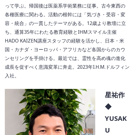
って学ぶ。帰国後は医薬系学術業務に従事。古今東西の
各種医療に関わる。活動の根幹には「気づき・受容・変
容・統合」の一貫したテーマがある。12歳より教壇に立
ち、通算35年にわたる教育経験とIHMスマイル主催
HADO KAIZEN講座スタッフの経験を活かし、日本・米
国・カナダ・ヨーロッパ・アフリカなど各国からのカウ
ンセリングを手掛ける。最近では、霊性を高め魂の進化
成長を促すべく意識変革に奔走。2023年I.H.M.ドルフィン
入社。
星祐作
◆
YUSAK
U