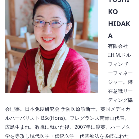
KO
HIDAK
A
有限会社
I.H.M.ドル
フィン チ
ーフマネー
ジャー。潜
在意識リー
ディング協
会理事。日本免疫研究会 予防医療診断士。英国メディカ
ルハーバリスト BSc(Hons)。フレグランス南青山代表。
広島生まれ。教職に就いた後、2007年に渡英。ハーブ医
学を専攻し現代医学・伝統医学・代替療法を多岐にわた