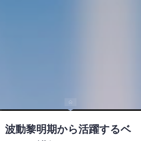
シ
ス
テ
ム
３
の
ス
ペ
シ
ャ
リ
ス
ト
【数
霊
セ
ラ
ピ
ス
ト
3.0】
を
育
成
ホ
ー
ム
波動黎明期から活躍するベ