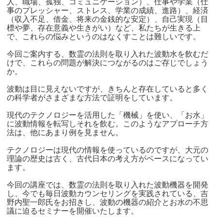
人、職場、孤独、コミュニケーション）、仕事や学業（仕
事のプレッシャー、ストレス、学業の成績、進路）、経済
（収入不足、借金、将来の金銭的な安定）、自己実現（目
標や夢、存在意義や生きがい）など、私たちが生きる上
で、これらの悩みというのはなくすことは難しいです。
今回ご案内する、数霊の法則を取り入れた波動水を飲むだ
けで、これらの問題が解決につながるのはご存じでしょう
か。
波動は目に見えないですが、きちんと存在していると多く
の科学者がさまざまな方法で証明をしています。
現代のテクノロジーを活用した「機械」を使い、「お水」
に波動情報を転写しそれを飲む。このようなアプローチ方
法は、他にあまり例を見ません。
テクノロジーは現代の情報を使っているのですが、大元の
理論の歴史は古く、古代日本の考え方がベースになってい
ます。
今回の講座では、数霊の法則を取り入れた波動機器を開発
し、今でも毎日波動カウンセリングを実践されている、吉
野内聖一郎氏をお招きし、波動の機器の紹介とお水の不思
議に迫るセミナーを開催いたします。