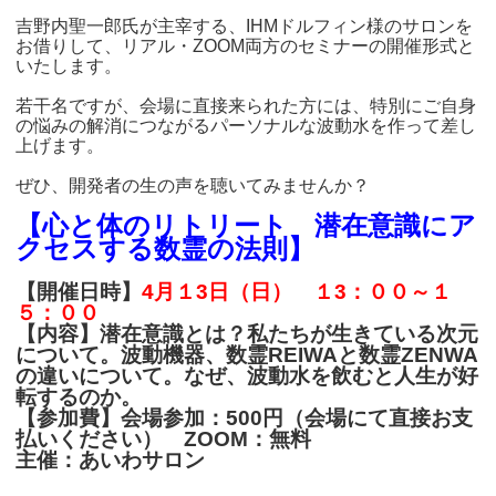
吉野内聖一郎氏が主宰する、IHMドルフィン様のサロンを
お借りして、リアル・ZOOM両方のセミナーの開催形式と
いたします。
若干名ですが、会場に直接来られた方には、特別にご自身
の悩みの解消につながるパーソナルな波動水を作って差し
上げます。
ぜひ、開発者の生の声を聴いてみませんか？
【心と体のリトリート 潜在意識にア
クセスする数霊の法則】
【開催日時】
4月１3日（日）
１3：００～１
５：００
【内容】潜在意識とは？私たちが生きている次元
について。波動機器、数霊REIWAと数霊ZENWA
の違いについて。なぜ、波動水を飲むと人生が好
転するのか。
【参加費】会場参加：500円（会場にて直接お支
払いください） ZOOM：無料
主催：あいわサロン