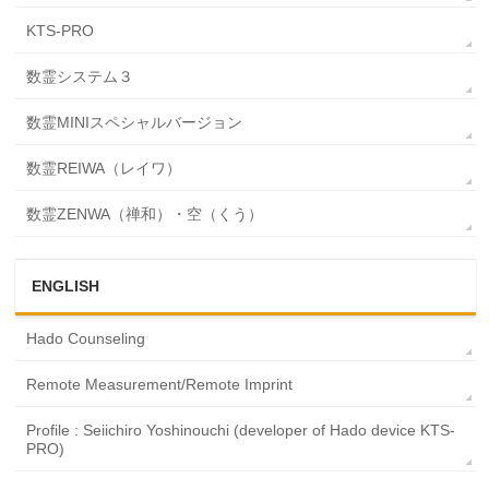
KTS-PRO
数霊システム３
数霊MINIスペシャルバージョン
数霊REIWA（レイワ）
数霊ZENWA（禅和）・空（くう）
ENGLISH
Hado Counseling
Remote Measurement/Remote Imprint
Profile : Seiichiro Yoshinouchi (developer of Hado device KTS-
PRO)