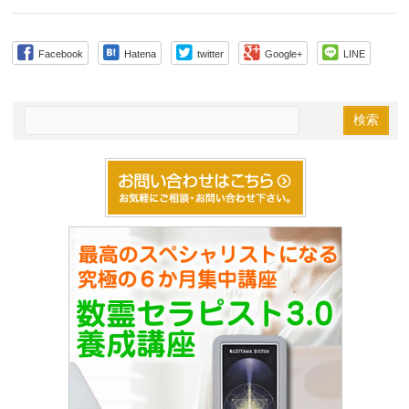
Facebook
Hatena
twitter
Google+
LINE