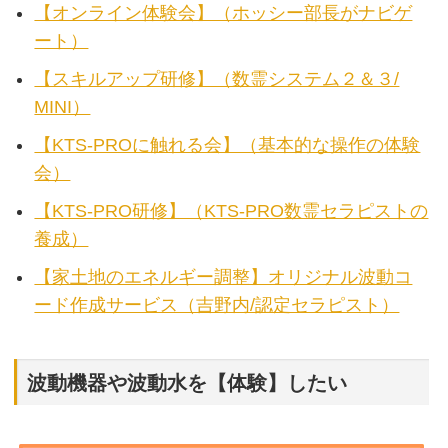
【オンライン体験会】（ホッシー部長がナビゲ
ート）
【スキルアップ研修】（数霊システム２＆３/
MINI）
【KTS-PROに触れる会】（基本的な操作の体験
会）
【KTS-PRO研修】（KTS-PRO数霊セラピストの
養成）
【家土地のエネルギー調整】オリジナル波動コ
ード作成サービス（吉野内/認定セラピスト）
波動機器や波動水を【体験】したい