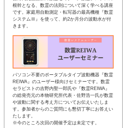
根幹となる、数霊の法則について深く学べる講座
です。家庭用自動測定・転写器の最高機種『数霊
システムⅢ』を使って、約2か月分の波動水が付
きます。
パソコン不要のポータブルタイプ波動機器『数霊
REIWA』のユーザー様向けセミナーです。数霊
セラピストの吉野内聖一郎氏や『数霊REIWA』
の総発売元の本物研究所代表・佐野浩一氏が数霊
や波動に関する考え方についてお伝えいたしま
す。参加者からのご質問にも懇切丁寧にお答えい
たします。
※今のところ次回の開催予定は未定です。