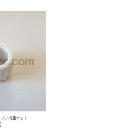
イプ／樹脂ナット
円