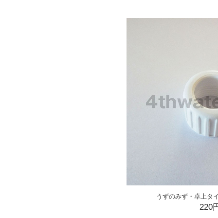
うずのみず・卓上タ
220