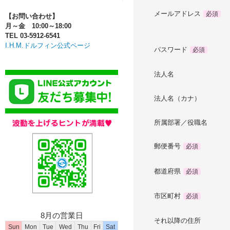
メールアドレス
必須
【お問い合わせ】
月～金 10:00～18:00
TEL 03-5912-6541
I.H.M.ドルフィン公式ページ
パスワード
必須
法人名
法人名（カナ）
所属部署／役職名
郵便番号
必須
都道府県
必須
市区町村
必須
8月の営業日
それ以降の住所
Sun
Mon
Tue
Wed
Thu
Fri
Sat