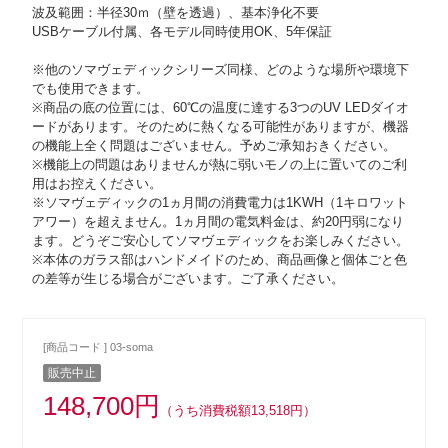
波及範囲：半径30ｍ（壁を透過）、基本浄化不要
USBケーブル付属、各モデル同時使用OK、5年保証
※他のソマヴェディックシリーズ同様、どのような場所や環境下
でも使用できます。
※商品の底の位置には、60℃の温度に達する3つのUV LEDダイオ
ードがあります。そのために熱くなる可能性がありますが、機器
の機能上全く問題はございません。予めご承知おきください。
※機能上の問題はありませんが熱に弱いモノの上に置いてのご利
用はお控えください。
※ソマヴェディックの1ヵ月間の消費電力は1KWH（1キロワット
アワー）を超えません。1ヵ月間の電気料金は、約20円弱になり
ます。どうぞご安心してソマヴェディックをお楽しみください。
※本体のガラス部はハンドメイドのため、商品画像と個体ごと色
の差等が生じる場合がございます。ご了承ください。
[商品コード ] 03-soma
販売中止
148,700円
（うち消費税額13,518円）