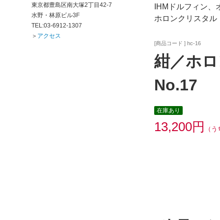
東京都豊島区南大塚2丁目42-7
IHMドルフィン
水野・林原ビル3F
ホロンクリスタル
TEL:03-6912-1307
＞
アクセス
[商品コード ] hc-16
紺／ホロ
No.17
在庫あり
13,200円
（う