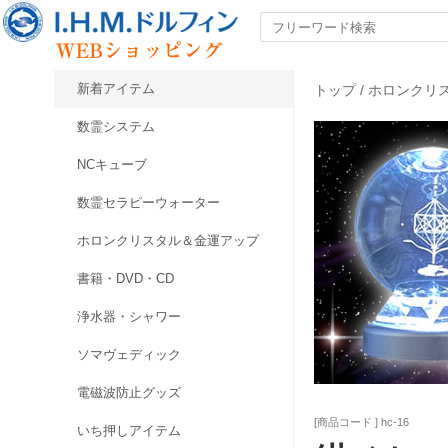
新着アイテム
トップ
/
ホロンクリ
数霊システム
NCキューブ
数霊セラピーウォーター
ホロンクリスタル＆金運アップ
書籍・DVD・CD
浄水器・シャワー
ソマヴェディック
電磁波防止グッズ
[商品コード ] hc-16
いち押しアイテム