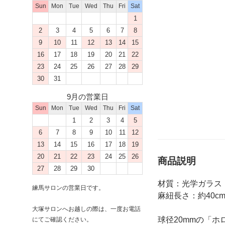
Sun
Mon
Tue
Wed
Thu
Fri
Sat
1
2
3
4
5
6
7
8
9
10
11
12
13
14
15
16
17
18
19
20
21
22
23
24
25
26
27
28
29
30
31
9月の営業日
Sun
Mon
Tue
Wed
Thu
Fri
Sat
1
2
3
4
5
6
7
8
9
10
11
12
13
14
15
16
17
18
19
20
21
22
23
24
25
26
商品説明
27
28
29
30
材質：光学ガラス 
練馬サロンの営業日です。
麻紐長さ：約40c
大塚サロンへお越しの際は、一度お電話
球径20mmの「ホ
にてご確認ください。