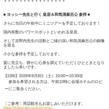
＊＊＊＊＊＊＊＊＊＊＊＊＊＊＊＊
■ ヨッシー先生と行く 皇居＆和気清麻呂公 参拝 ■
さらに当日の午前中にミニツアーを予定しております！
国内有数のパワースポットといわれる皇居、
そして吉野内先生の活動とご縁の深い和気清麻呂公の銅像
を巡る
小さな参拝を予定しております。
宴に先立ち、静かに心身を調えていただくひとときとなり
ましたら幸いです。
【日時】2026年8月8日（土）10:00〜10:30頃
参加を希望される方は、午前10時に会場ホテルのロビ
ーにご集合ください。
〔ご参考〕周辺観光もお楽しみいただけます。
https://tokyo.kkr.or.jp/access/