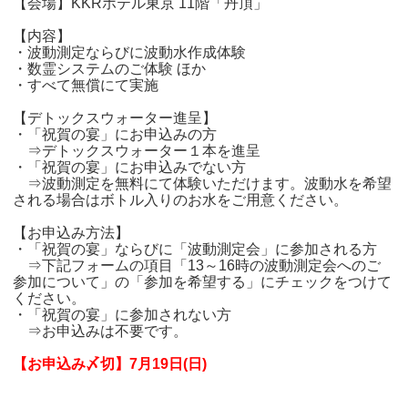
【会場】KKRホテル東京 11階「丹頂」
【内容】
・波動測定ならびに波動水作成体験
・数霊システムのご体験 ほか
・すべて無償にて実施
【デトックスウォーター進呈】
・「祝賀の宴」にお申込みの方
⇒デトックスウォーター１本を進呈
・「祝賀の宴」にお申込みでない方
⇒波動測定を無料にて体験いただけます。波動水を希望
される場合はボトル入りのお水をご用意ください。
【お申込み方法】
・「祝賀の宴」ならびに「波動測定会」に参加される方
⇒下記フォームの項目「13～16時の波動測定会へのご
参加について」の「参加を希望する」にチェックをつけて
ください。
・「祝賀の宴」に参加されない方
⇒お申込みは不要です。
【お申込み〆切】7月19日(日)