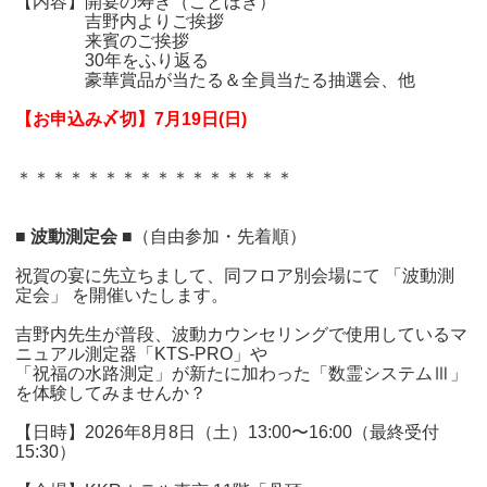
【内容】開宴の寿ぎ（ことほぎ）
吉野内よりご挨拶
来賓のご挨拶
30年をふり返る
豪華賞品が当たる＆全員当たる抽選会、他
【お申込み〆切】7月19日(日)
＊＊＊＊＊＊＊＊＊＊＊＊＊＊＊＊
■ 波動測定会 ■
（自由参加・先着順）
祝賀の宴に先立ちまして、同フロア別会場にて 「波動測
定会」 を開催いたします。
吉野内先生が普段、波動カウンセリングで使用しているマ
ニュアル測定器「KTS-PRO」や
「祝福の水路測定」が新たに加わった「数霊システムⅢ」
を体験してみませんか？
【日時】2026年8月8日（土）13:00〜16:00（最終受付
15:30）