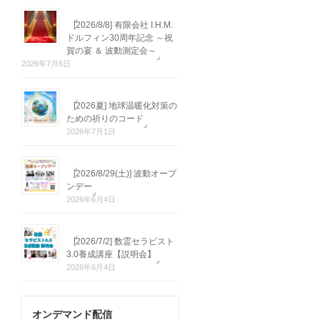
[2026/8/8] 有限会社 I.H.M.
ドルフィン30周年記念 ～祝
賀の宴 ＆ 波動測定会～
2026年7月6日
[2026夏] 地球温暖化対策の
ための祈りのコード
2026年7月1日
[2026/8/29(土)] 波動オープ
ンデー
2026年6月4日
[2026/7/2] 数霊セラピスト
3.0養成講座【説明会】
2026年6月4日
オンデマンド配信