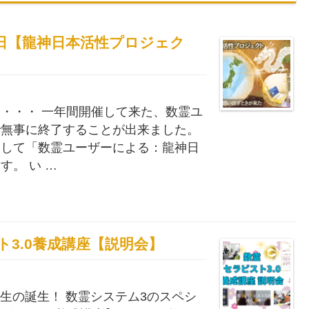
の日【龍神日本活性プロジェク
・・・ 一年間開催して来た、数霊ユ
で無事に終了することが出来ました。
まして「数霊ユーザーによる：龍神日
。 い …
ラピスト3.0養成講座【説明会】
期生の誕生！ 数霊システム3のスペシ