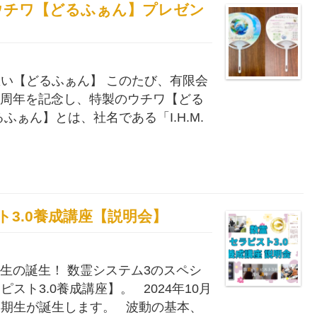
を呼ぶウチワ【どるふぁん】プレゼン
い【どるふぁん】 このたび、有限会
27周年を記念し、特製のウチワ【どる
ふぁん】とは、社名である「I.H.M.
ラピスト3.0養成講座【説明会】
期生の誕生！ 数霊システム3のスペシ
スト3.0養成講座】。 2024年10月
期生が誕生します。 波動の基本、