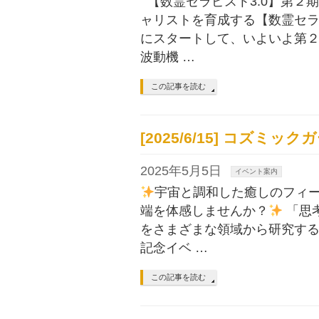
【数霊セラピスト3.0】第２
ャリストを育成する【数霊セラピ
にスタートして、いよいよ第２
波動機 …
この記事を読む
[2025/6/15] コズミ
2025年5月5日
イベント案内
宇宙と調和した癒しのフィ
端を体感しませんか？
「思
をさまざまな領域から研究する
記念イベ …
この記事を読む