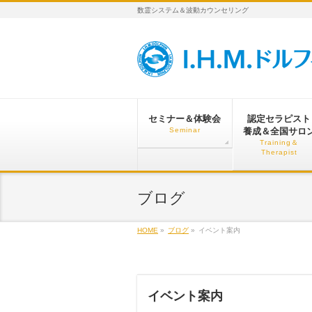
数霊システム＆波動カウンセリング
セミナー＆体験会
認定セラピスト
Seminar
養成＆全国サロ
Training＆
Therapist
ブログ
HOME
»
ブログ
»
イベント案内
イベント案内