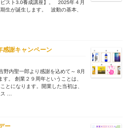
スト3.0養成講座】。 2025年４月
期生が誕生します。 波動の基本、
業29周年感謝キャンペーン
 吉野内聖一郎より感謝を込めて～ 8月
ます。 創業２９周年ということは、
うことになります。開業した当初は、
ス …
ンデー