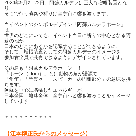
2024年9月21,22日、阿蘇カルデラは巨大な増幅装置とな
り、
そこで行う演奏や祈りは全宇宙に響き渡ります。
当イベントのシンボルデザイン「阿蘇カルデラホーン」
は、
世界のどこにいても、イベント当日に祈りの中心となる阿
蘇の地が
日本のどこにあるかを認識することができるように、
そして、増幅装置としての阿蘇カルデラのイメージを
参加者全員で共有できるように
デザインされています。
その名も「阿蘇カルデラホーン」！
「ホーン（Horn）」とは動物の角が語源で
「角笛」「管楽器」「スピーカーの円錐部分」の意味を持
ちます。
阿蘇を中心に増幅したエネルギーが、
日本全国、地球全体、全宇宙へと響き渡ることを
イメージ
しています。
＊＊＊＊＊＊＊＊＊＊
【江本博正氏からのメッセージ】