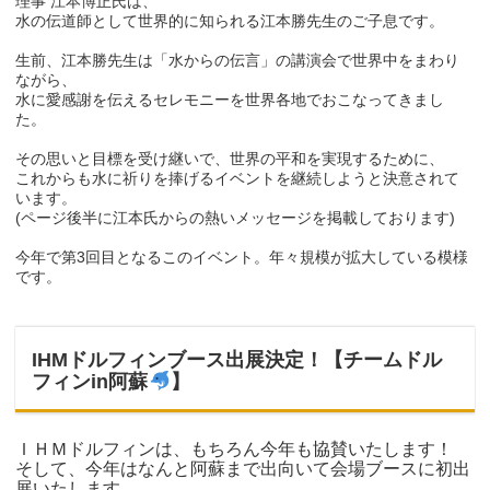
理事 江本博正氏は、
水の伝道師として世界的に知られる江本勝先生のご子息です。
生前、江本勝先生は「水からの伝言」の講演会で世界中をまわり
ながら、
水に愛感謝を伝えるセレモニーを世界各地でおこなってきまし
た。
その思いと目標を受け継いで、世界の平和を実現するために、
これからも水に祈りを捧げるイベントを継続しようと決意されて
います。
(ページ後半に江本氏からの熱いメッセージを掲載しております)
今年で第3回目となるこのイベント。年々規模が拡大している模様
です。
IHMドルフィンブース出展決定！【チームドル
フィンin阿蘇
】
ＩＨＭドルフィンは、もちろん今年も協賛いたします！
そして、今年はなんと阿蘇まで出向いて会場ブースに初出
展いたします。