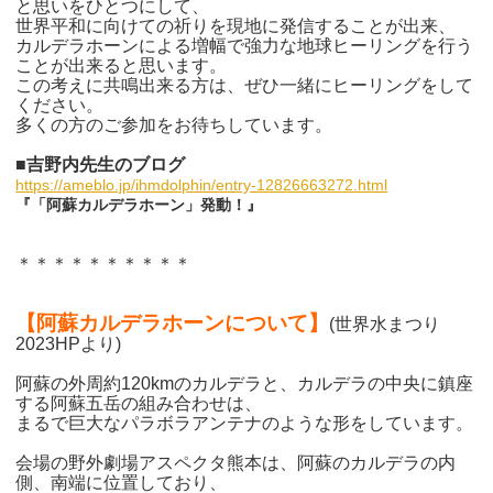
と思いをひとつにして、
世界平和に向けての祈りを現地に発信することが出来、
カルデラホーンによる増幅で強力な地球ヒーリングを行う
ことが出来ると思います。
この考えに共鳴出来る方は、ぜひ一緒にヒーリングをして
ください。
多くの方のご参加をお待ちしています。
■吉野内先生のブログ
https://ameblo.jp/ihmdolphin/entry-12826663272.html
『「阿蘇カルデラホーン」発動！』
＊＊＊＊＊＊＊＊＊＊
【阿蘇カルデラホーンについて】
(
世界水まつり
2023HPより)
阿蘇の外周約120kmのカルデラと、カルデラの中央に鎮座
する阿蘇五岳の組み合わせは、
まるで巨大なパラボラアンテナのような形をしています。
会場の野外劇場アスペクタ熊本は、阿蘇のカルデラの内
側、南端に位置しており、