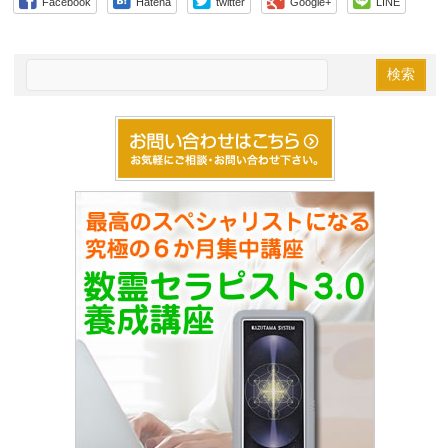
Facebook
Hatena
twitter
Google+
LINE