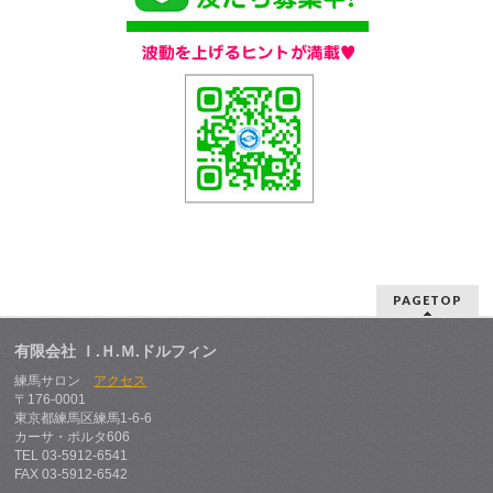
PAGETOP
有限会社 Ｉ.Ｈ.Ｍ.ドルフィン
練馬サロン
アクセス
〒176-0001
東京都練馬区練馬1-6-6
カーサ・ポルタ606
TEL 03-5912-6541
FAX 03-5912-6542