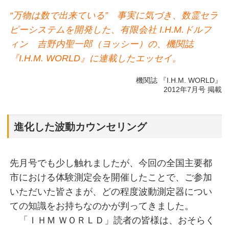
“万物は数で出来ている” 事実に気づき、数霊セラ
ピーシステムを開発した、有限会社 I.H.M.ドルフ
ィン 吉野内聖一郎（ヨッシー）の、機関誌
『I.H.M. WORLD』に連載したエッセイ。
機関誌 『I.H.M. WORLD』
2012年7月号 掲載
進化した波動カウンセリング
先月号でも少し触れましたが、今回の全国主要都
市における体験測定会を開催したことで、ご参加
いただいた皆さまが、どの程度波動測定器につい
ての知識をお持ちなのかが判ってきました。
「ＩＨＭ ＷＯＲＬＤ」読者の皆様は、おそらく