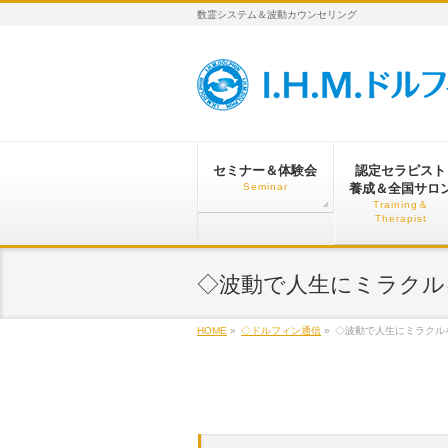
数霊システム＆波動カウンセリング
セミナー＆体験会
認定セラピスト
Seminar
養成＆全国サロ
Training＆
Therapist
◇波動で人生にミラクルを
HOME
»
◇ドルフィン通信
»
◇波動で人生にミラクルを