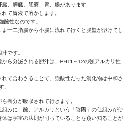
肝臓、膵臓、胆嚢、胃、腸があります。
られて胃液で溶かします。
強酸性なのです。
まま十二指腸から小腸に流れて行くと腸壁が溶けてし
胆汁です。
から分泌される胆汁は、PH11～12の強アルカリ性
されて合わさることで、強酸性だった消化物は中和さ
す。
がら養分が吸収されて行きます。
仕組みに、酸、アルカリという「陰陽」の仕組みが使
身体は宇宙の法則が司っていることを窺い知ることが