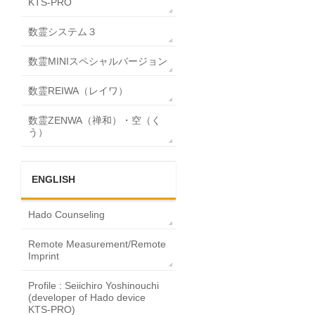
KTS-PRO
数霊システム３
数霊MINIスペシャルバージョン
数霊REIWA（レイワ）
数霊ZENWA（禅和）・空（く
う）
ENGLISH
Hado Counseling
Remote Measurement/Remote
Imprint
Profile : Seiichiro Yoshinouchi
(developer of Hado device
KTS-PRO)