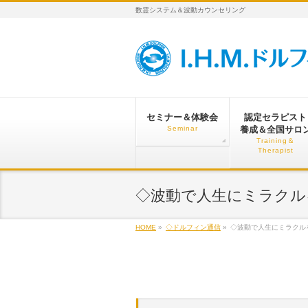
数霊システム＆波動カウンセリング
セミナー＆体験会
認定セラピスト
Seminar
養成＆全国サロ
Training＆
Therapist
◇波動で人生にミラクルを！
HOME
»
◇ドルフィン通信
»
◇波動で人生にミラクルを！