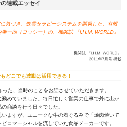
ーの連載エッセイ
実に気づき、数霊セラピーシステムを開発した、有限
内聖一郎（ヨッシー）の、機関誌 『I.H.M. WORLD』
機関誌 『I.H.M. WORLD』
2011年7月号 掲載
でもどこでも波動は活用できる！
を知った、当時のことをお話させていただきます。
に勤めていました。毎日忙しく営業の仕事で外に出か
品の商談を行う日々でした。
思いますが、ユニークな牛の着ぐるみで「焼肉焼いて
レビコマーシャルを流していた食品メーカーです。