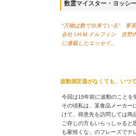
数霊マイスター・ヨッシ
“万物は数で出来ている” 事
会社 I.H.M.ドルフィン 吉野
に連載したエッセイ。
波動測定器がなくても、いつ
今回は15年前に波動のこと
その頃私は、某食品メーカー
けて、得意先を訪問しては商
ご存じの方もいらっしゃると
も家焼くな」のフレーズでテ