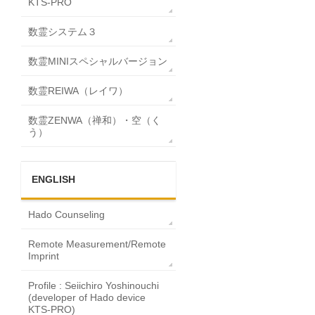
KTS-PRO
数霊システム３
数霊MINIスペシャルバージョン
数霊REIWA（レイワ）
数霊ZENWA（禅和）・空（く
う）
ENGLISH
Hado Counseling
Remote Measurement/Remote
Imprint
Profile : Seiichiro Yoshinouchi
(developer of Hado device
KTS-PRO)